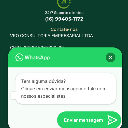
24/7 Suporte clientes
(16) 99405-1172
Contate-nos
VRO CONSULTORIA EMPRESARIAL LTDA
CNPJ: 37.868.636/0001-60
Rua Santana Gomes, 368, Bonfim, CEP: 13070-780 –
Campinas – SP
Tem alguma dúvida?
Clique em enviar mensagem e fale com
Política de privacidade
nossos especialistas.
Desenvolvido por:
Enviar mensagem
© 2024 VRO AGTECH – Todos os direitos reservados.