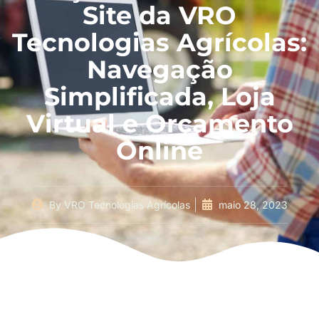
Site da VRO
Tecnologias Agrícolas:
Navegação
Simplificada, Loja
Virtual e Orçamento
Online
By
VRO Tecnologias Agrícolas
maio 28, 2023