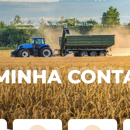
E-mail
WhatsApp:
Localização:
jeff.rohlena@
(16) 99405-1172
Brasil / EUA
vroconsult.com
MINHA CONTA
MINHA CONT