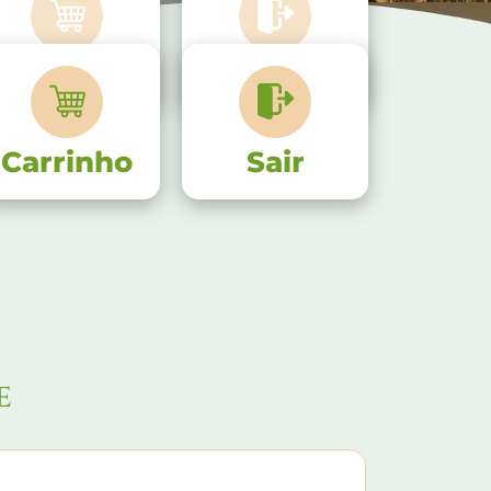
Carrinho
Sair
Carrinho
Sair
e